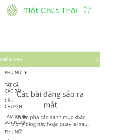
Một Chút Thôi
ME
NU
KHÁM PHÁ
PHỤ NỮ
TẤT CẢ
CÁC BÀI
Các bài đăng sắp ra
CÂU
mắt
CHUYỆN
TÂM TRÍ &
Khám phá các danh mục khác
SUY NGHĨ
trong blog này hoặc quay lại sau.
PHỤ NỮ